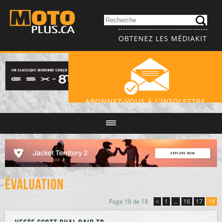
OBTENEZ LES MÉDIAKIT
ABONNEZ-VOUS À L'INFOLETTRE
Évaluation
Page 18 de 18
<
1
…
16
17
18